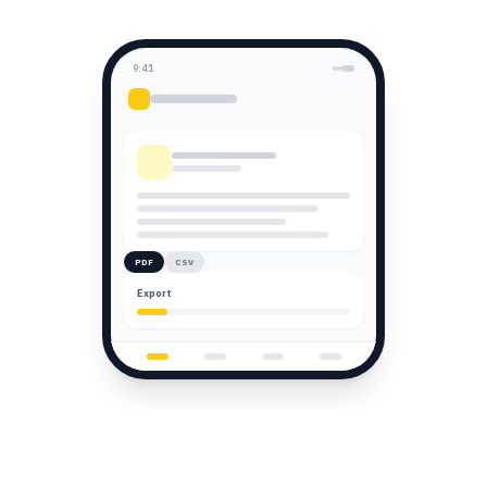
9:41
PDF
CSV
Export